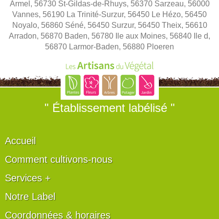
Armel, 56730 St-Gildas-de-Rhuys, 56370 Sarzeau, 56000
Vannes, 56190 La Trinité-Surzur, 56450 Le Hézo, 56450
Noyalo, 56860 Séné, 56450 Surzur, 56450 Theix, 56610
Arradon, 56870 Baden, 56780 Ile aux Moines, 56840 Ile d,
56870 Larmor-Baden, 56880 Ploeren
" Établissement labélisé "
Accueil
Comment cultivons-nous
Services +
Notre Label
Coordonnées & horaires