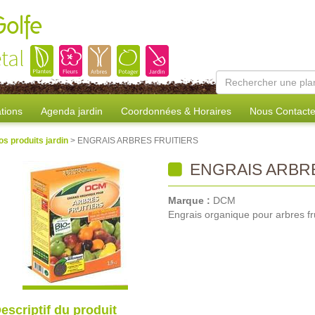
Golfe
tal
tions
Agenda jardin
Coordonnées & Horaires
Nous Contacte
os produits jardin
> ENGRAIS ARBRES FRUITIERS
ENGRAIS ARBRE
Marque :
DCM
Engrais organique pour arbres fru
escriptif du produit