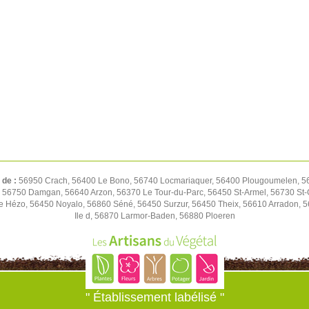
 de :
56950 Crach, 56400 Le Bono, 56740 Locmariaquer, 56400 Plougoumelen, 5647
n, 56750 Damgan, 56640 Arzon, 56370 Le Tour-du-Parc, 56450 St-Armel, 56730 St
Le Hézo, 56450 Noyalo, 56860 Séné, 56450 Surzur, 56450 Theix, 56610 Arradon, 
Ile d, 56870 Larmor-Baden, 56880 Ploeren
" Établissement labélisé "