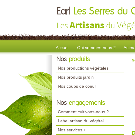
Earl
Les Serres du 
Artisans
Végé
Les
du
Accueil
Qui sommes-nous ?
Anima
Nos
produits
N
Nos productions végétales
Nos produits jardin
Nos coups de coeur
Nos
engagements
Comment cultivons-nous ?
Label artisan du végétal
Nos services +
D