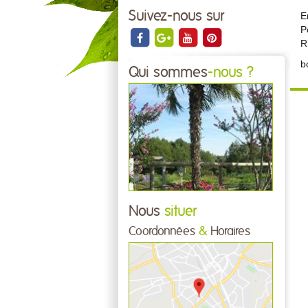
Suivez-nous sur
E
P
R
b
Qui sommes
-nous ?
Nous
situer
Coordonnées
&
Horaires