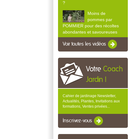
?
Moins de
pommes par
POMMIER pour des récoltes
abondantes et savoureuses
Voir toutes les vidéos
Votre
Coach
Jardin !
Cahier de jardinage Newsletter,
Actualités, Plantes, Invitations aux
formations, Ventes privées...
Inscrivez-vous