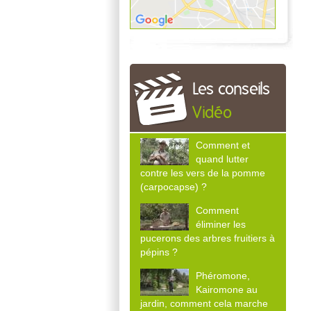
Les conseils
Vidéo
Comment et
quand lutter
contre les vers de la pomme
(carpocapse) ?
Comment
éliminer les
pucerons des arbres fruitiers à
pépins ?
Phéromone,
Kairomone au
jardin, comment cela marche