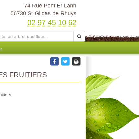
74 Rue Pont Er Lann
56730 St-Gildas-de-Rhuys
02 97 45 10 62
r
S FRUITIERS
itiers.