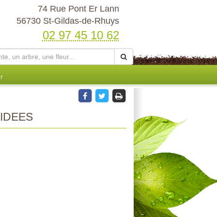
74 Rue Pont Er Lann
56730 St-Gildas-de-Rhuys
02 97 45 10 62
r
IDEES