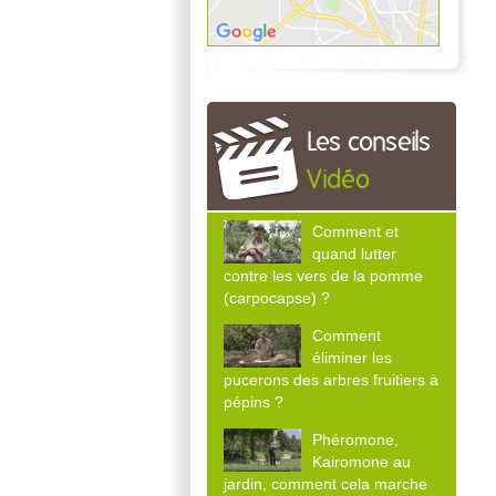
Les conseils
Vidéo
Comment et
quand lutter
contre les vers de la pomme
(carpocapse) ?
Comment
éliminer les
pucerons des arbres fruitiers à
pépins ?
Phéromone,
Kairomone au
jardin, comment cela marche