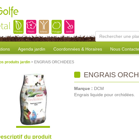
Golfe
tal
tions
Agenda jardin
Coordonnées & Horaires
Nous Contacte
os produits jardin
> ENGRAIS ORCHIDEES
ENGRAIS ORCH
Marque :
DCM
Engrais liquide pour orchidées.
escriptif du produit