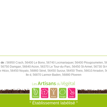
 de :
56950 Crach, 56400 Le Bono, 56740 Locmariaquer, 56400 Plougoumelen, 5647
n, 56750 Damgan, 56640 Arzon, 56370 Le Tour-du-Parc, 56450 St-Armel, 56730 St
Le Hézo, 56450 Noyalo, 56860 Séné, 56450 Surzur, 56450 Theix, 56610 Arradon, 
Ile d, 56870 Larmor-Baden, 56880 Ploeren
" Établissement labélisé "