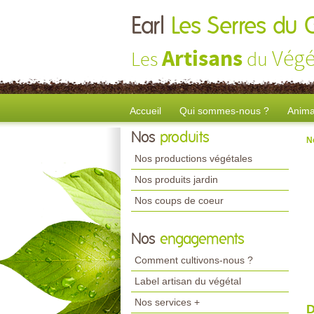
Earl
Les Serres du 
Artisans
Végé
Les
du
Accueil
Qui sommes-nous ?
Anima
Nos
produits
N
Nos productions végétales
Nos produits jardin
Nos coups de coeur
Nos
engagements
Comment cultivons-nous ?
Label artisan du végétal
Nos services +
D