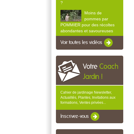
?
Moins de
pommes par
POMMIER pour des récoltes
abondantes et savoureuses
Voir toutes les vidéos
Votre
Coach
Jardin !
Cahier de jardinage Newsletter,
Actualités, Plantes, Invitations aux
formations, Ventes privées...
Inscrivez-vous