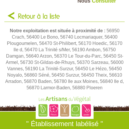
Nous
Consulter
Retour à la liste
Notre exploitation est située à proximité de :
56950
Crach, 56400 Le Bono, 56740 Locmariaquer, 56400
Plougoumelen, 56470 St-Philibert, 56170 Hoedic, 56170
Ile d, 56470 La Trinité s/Mer, 56190 Ambon, 56750
Damgan, 56640 Arzon, 56370 Le Tour-du-Parc, 56450 St-
Armel, 56730 St-Gildas-de-Rhuys, 56370 Sarzeau, 56000
Vannes, 56190 La Trinité-Surzur, 56450 Le Hézo, 56450
Noyalo, 56860 Séné, 56450 Surzur, 56450 Theix, 56610
Arradon, 56870 Baden, 56780 Ile aux Moines, 56840 Ile d,
56870 Larmor-Baden, 56880 Ploeren
" Établissement labélisé "