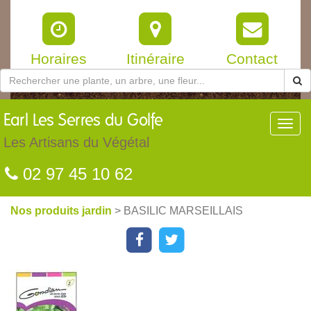
Horaires
Itinéraire
Contact
Earl
Les Serres du Golfe
Toggl
navig
Les Artisans du Végétal
02 97 45 10 62
Nos produits jardin
> BASILIC MARSEILLAIS