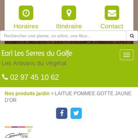
Horaires
Itinéraire
Contact
Earl
Les Serres du Golfe
Toggl
navig
Les Artisans du Végétal
02 97 45 10 62
Nos produits jardin
> LAITUE POMMEE GOTTE JAUNE
D'OR