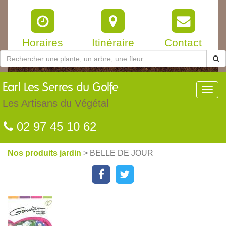
Horaires
Itinéraire
Contact
Earl
Les Serres du Golfe
Toggl
navig
Les Artisans du Végétal
02 97 45 10 62
Nos produits jardin
> BELLE DE JOUR