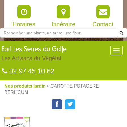
Horaires
Itinéraire
Contact
Earl
Les Serres du Golfe
Toggl
navig
Les Artisans du Végétal
02 97 45 10 62
Nos produits jardin
> CAROTTE POTAGERE
BERLICUM