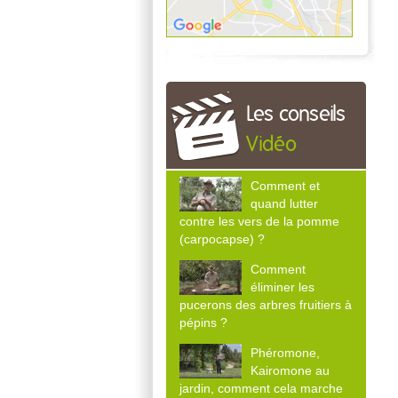
Les conseils
Vidéo
Comment et
quand lutter
contre les vers de la pomme
(carpocapse) ?
Comment
éliminer les
pucerons des arbres fruitiers à
pépins ?
Phéromone,
Kairomone au
jardin, comment cela marche