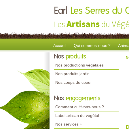
Earl
Les Serres du 
Artisans
Végé
Les
du
Accueil
Qui sommes-nous ?
Anima
Nos
produits
N
Nos productions végétales
Nos produits jardin
Nos coups de coeur
Nos
engagements
Comment cultivons-nous ?
Label artisan du végétal
Nos services +
D