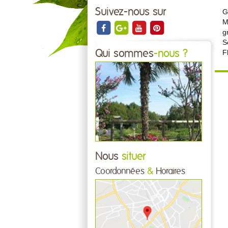
Suivez-nous sur
G
M
g
S
Qui sommes
-nous ?
F
Nous
situer
Coordonnées
&
Horaires