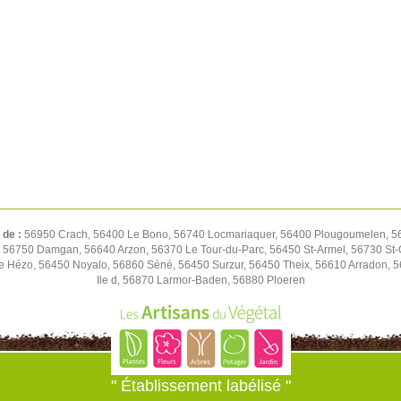
 de :
56950 Crach, 56400 Le Bono, 56740 Locmariaquer, 56400 Plougoumelen, 5647
n, 56750 Damgan, 56640 Arzon, 56370 Le Tour-du-Parc, 56450 St-Armel, 56730 St
Le Hézo, 56450 Noyalo, 56860 Séné, 56450 Surzur, 56450 Theix, 56610 Arradon, 
Ile d, 56870 Larmor-Baden, 56880 Ploeren
" Établissement labélisé "