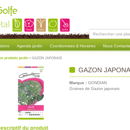
Golfe
tal
tions
Agenda jardin
Coordonnées & Horaires
Nous Contacte
os produits jardin
> GAZON JAPONAIS
GAZON JAPONA
Marque :
GONDIAN
Graines de Gazon japonais
escriptif du produit