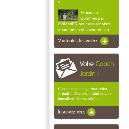
?
Moins de
pommes par
POMMIER pour des récoltes
abondantes et savoureuses
Voir toutes les vidéos
Votre
Coach
Jardin !
Cahier de jardinage Newsletter,
Actualités, Plantes, Invitations aux
formations, Ventes privées...
Inscrivez-vous